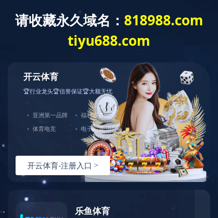
您的位置：
新利·体育
-
企业文化
- 文化体系
文化体系
博业三大精神
博业人
博业跑团
博业学堂
文化体系