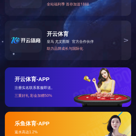
网址：http://www.saposfunnjump.com
电子邮箱：boye0597@163.com