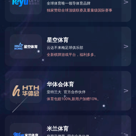
吴水熙
出生年月：1974年11月
毕业院校：重庆大学
学 历：本科
执业资格：一级建造师（房建、市政双专业）
职 称：高级工程师
代表工程：龙岩市广播电视中心主楼
、
龙岩都市新