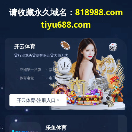
您的位置：
新利·体育
-
名匠档案
- 一级建造师
一级建造师
高级职称