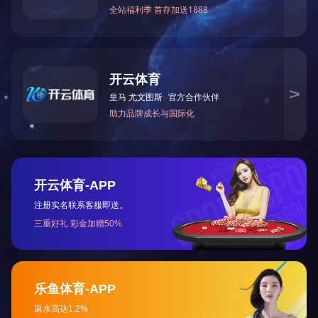
网址：http://www.saposfunnjump.com
电子邮箱：boye0597@163.com